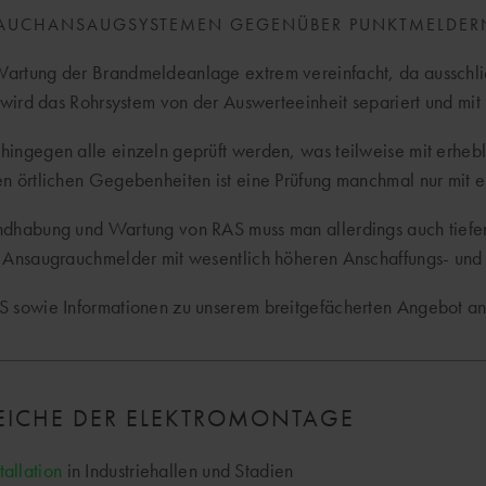
RAUCHANSAUGSYSTEMEN GEGENÜBER PUNKTMELDER
artung der Brandmeldeanlage extrem vereinfacht, da ausschlie
s wird das Rohrsystem von der Auswerteeinheit separiert und mit 
hingegen alle einzeln geprüft werden, was teilweise mit erheb
en örtlichen Gegebenheiten ist eine Prüfung manchmal nur mit e
ndhabung und Wartung von RAS muss man allerdings auch tiefer 
n Ansaugrauchmelder mit wesentlich höheren Anschaffungs- und I
S sowie Informationen zu unserem breitgefächerten Angebot a
REICHE DER ELEKTROMONTAGE
tallation
in Industriehallen und Stadien