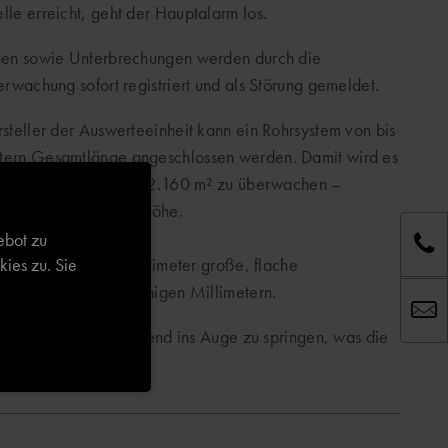
le erreicht, geht der Hauptalarm los.
gen sowie Unterbrechungen werden durch die
erwachung sofort registriert und als Störung gemeldet.
steller der Auswerteeinheit kann ein Rohrsystem von bis
ern Gesamtlänge angeschlossen werden. Damit wird es
ine Fläche von bis zu 2.160 m² zu überwachen –
on Raumfläche und -höhe.
ebot zu
ies zu. Sie
chung nur wenige Zentimeter große, flache
r eine Größe von wenigen Millimetern.
, ohne dabei auffallend ins Auge zu springen, was die