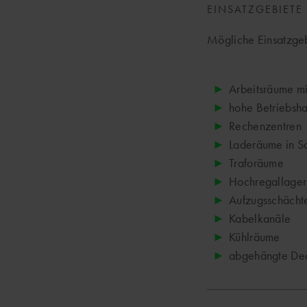
EINSATZGEBIETE
Mögliche Einsatzgeb
Arbeitsräume mi
hohe Betriebsha
Rechenzentren
Laderäume in Sc
Traforäume
Hochregallager
Aufzugsschächt
Kabelkanäle
Kühlräume
abgehängte Dec