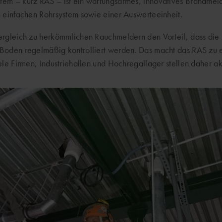
em – kurz RAS – ist ein wartungsarmes, innovatives Brandmelde
m einfachen Rohrsystem sowie einer Auswerteeinheit.
rgleich zu herkömmlichen Rauchmeldern den Vorteil, dass die R
Boden regelmäßig kontrolliert werden. Das macht das RAS zu e
ele Firmen, Industriehallen und Hochregallager stellen daher ak