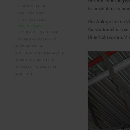
Das Rauchansaugsyst
BRANDMELDER
Es besteht aus eine
KABELMONTAGE
PHOTOVOLTAIK
Die Anlage hat im Ve
RAS MONTAGE
Auswerteeinheit am 
SICHERHEITSTECHNIK
Unterhaltskosten. Vi
WLAN-INSTALLATION
TAUBENABWEHR
SONSTIGE HÖHENARBEITEN
REINIGUNGSARBEITEN
REPARATUR & WARTUNG
SANIERUNG