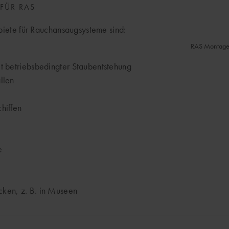
 FÜR RAS
iete für Rauchansaugsysteme sind:
RAS Montage m
t betriebsbedingter Staubentstehung
llen
hiffen
e
ken, z. B. in Museen