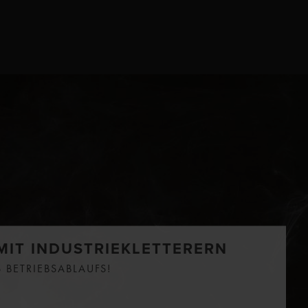
WEHR
SONSTIGE HÖHENARBE
r Spikes
Baumarbeiten
netze
Dokumentation
Taubenabwehr
Höhenarbeiten Gebirge
Sonnenschutzanlagen
 Spirale
Veranstaltungs­technik
chkeiten
MIT INDUSTRIEKLETTERERN
BETRIEBSABLAUFS!
n
utz