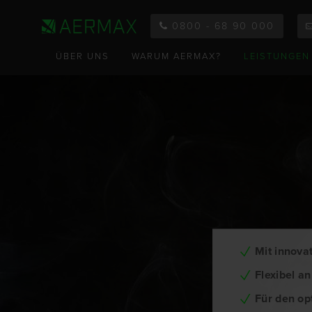
0800 - 68 90 000
ÜBER UNS
WARUM AERMAX?
LEISTUNGEN
Navigation überspringen
ABSTURZSICHERUNGEN
KURSANGEBOT
TEAM
PSAGA Schulungen
Anschlagpunkte
REPORTAGEN
PSAGA Anwender
Sicherungssysteme
PSAGA Sachkundiger
Kollektivschutz
PSAGA Wiederholung
Fangnetze
JOBS
PSAGA
PSA Prüfung
KUNDENUMFRAGE
KURSTERMINE
AKTUELLES
Mit innova
REINIGUNGSARBEITEN
Flexibel a
Siloreinigung
Für den op