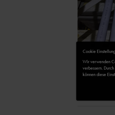
Cookie Einstellun
RAS: Einfache Wartung, fl
Wir verwenden Coo
verbessern. Durch
Wird das Rohrsystem
können diese Einst
Deckendurchführunge
Ein RAS macht also 
Rauchmeldeanlage bes